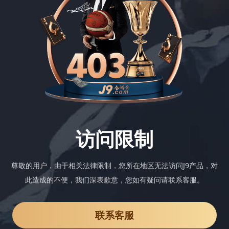
访问限制
尊敬的用户，由于相关法律限制，您所在地区无法访问J9产品，对
此造成的不便，我们深表歉意，您如有疑问请联系客服。
联系客服