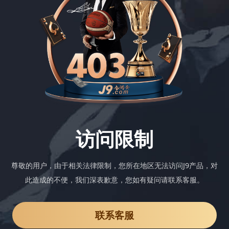
访问限制
尊敬的用户，由于相关法律限制，您所在地区无法访问J9产品，对
此造成的不便，我们深表歉意，您如有疑问请联系客服。
联系客服